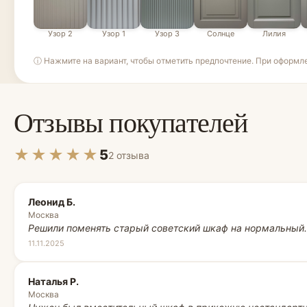
Узор 2
Узор 1
Узор 3
Солнце
Лилия
ⓘ Нажмите на вариант, чтобы отметить предпочтение. При оформл
Отзывы покупателей
★★★★★
5
2 отзыва
Леонид Б.
Москва
Решили поменять старый советский шкаф на нормальный
11.11.2025
Наталья Р.
Москва