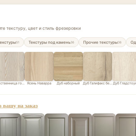
те текстуру, цвет и стиль фрезеровки
екстуры
Текстуры под камень
Прочие текстуры
Од
51
36
36
ственница горная белая
Ясень Наварра
Дуб наборный
Дуб Галифакс белый
Дуб Гладстоу
 вашу на заказ