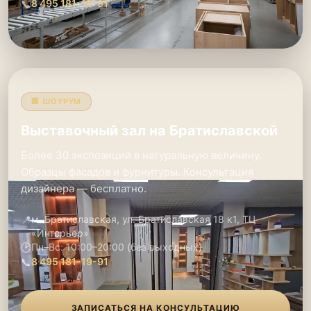
📞
8 495 181-19-91
🏢 ШОУРУМ
Выставочный зал на Братиславской
Более 30 экспозиций в натуральную величину.
Образцы фасадов и фурнитуры. Консультация
дизайнера — бесплатно.
📍
м. Братиславская, ул. Братиславская 18 к1, ТЦ
«Интерьер»
🕑
Пн–Вс: 10:00–20:00 (без выходных)
📞
8 495 181-19-91
ЗАПИСАТЬСЯ НА КОНСУЛЬТАЦИЮ