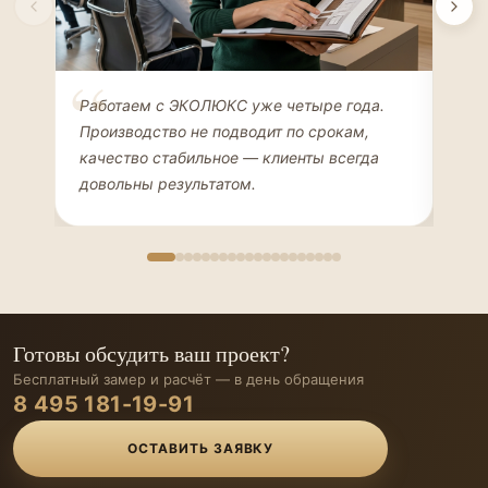
Елена Соколова
Ан
Работаем с ЭКОЛЮКС уже четыре года.
Сде
ДИЗАЙНЕР ИНТЕРЬЕРОВ
ЧАС
Производство не подводит по срокам,
Мен
качество стабильное — клиенты всегда
мон
довольны результатом.
иде
Готовы обсудить ваш проект?
Бесплатный замер и расчёт — в день обращения
8 495 181-19-91
ОСТАВИТЬ ЗАЯВКУ