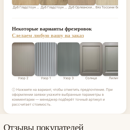
Дуб Гладстоун песочный
Дуб Гладстоун серо-бежевый
Дуб Орлеанский песочно-бежевый
Вяз Тоссини белый
Лис
Некоторые варианты фрезеровок
Сделаем любую вашу на заказ
Узор 2
Узор 1
Узор 3
Солнце
Лилия
ⓘ Нажмите на вариант, чтобы отметить предпочтение. При
оформлении заявки укажите выбранные параметры в
комментарии — менеджер подберёт точный артикул и
рассчитает стоимость.
Отзывы покупателей