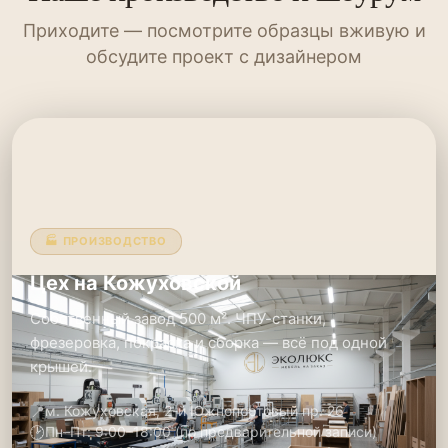
Приходите — посмотрите образцы вживую и
обсудите проект с дизайнером
🏭 ПРОИЗВОДСТВО
Цех на Кожуховской
Собственный завод 500 м². ЧПУ-станки,
фрезеровка, покраска и сборка — всё под одной
крышей.
📍
м. Кожуховская, 2-й Южнопортовый пр. 26
🕑
Пн–Пт: 9:00–18:00 (по предварительной записи)