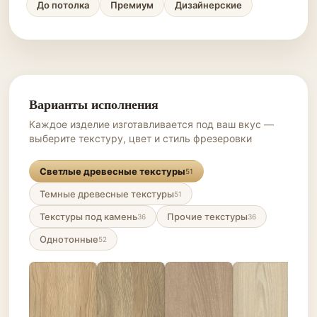
До потолка
Премиум
Дизайнерские
Варианты исполнения
Каждое изделие изготавливается под ваш вкус —
выберите текстуру, цвет и стиль фрезеровки
Светлые древесные текстуры
51
Темные древесные текстуры
51
Текстуры под камень
Прочие текстуры
36
36
Однотонные
52