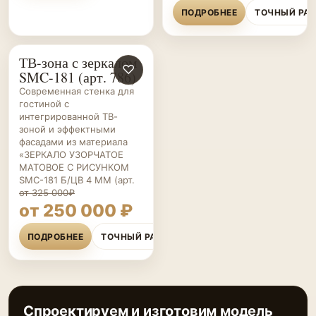
ПОДРОБНЕЕ
ТОЧНЫЙ РА
ТВ-зона с зеркалом
ГОСТИНЫЕ НА ЗАКАЗ
♡
SMC-181 (арт. 786)
Современная стенка для
гостиной с
интегрированной ТВ-
зоной и эффектными
фасадами из материала
«ЗЕРКАЛО УЗОРЧАТОЕ
МАТОВОЕ С РИСУНКОМ
SMC-181 Б/ЦВ 4 ММ (арт.
от 325 000₽
от 250 000 ₽
ПОДРОБНЕЕ
ТОЧНЫЙ РАСЧЁТ
Спроектируем и изготовим модель