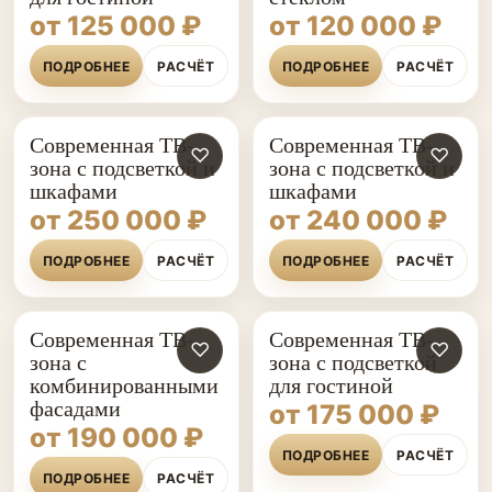
от 125 000 ₽
от 120 000 ₽
ПОДРОБНЕЕ
РАСЧЁТ
ПОДРОБНЕЕ
РАСЧЁТ
Современная ТВ-
Современная ТВ-
♡
♡
зона с подсветкой и
зона с подсветкой и
шкафами
шкафами
от 250 000 ₽
от 240 000 ₽
ПОДРОБНЕЕ
РАСЧЁТ
ПОДРОБНЕЕ
РАСЧЁТ
Современная ТВ-
Современная ТВ-
♡
♡
зона с
зона с подсветкой
комбинированными
для гостиной
фасадами
от 175 000 ₽
от 190 000 ₽
ПОДРОБНЕЕ
РАСЧЁТ
ПОДРОБНЕЕ
РАСЧЁТ