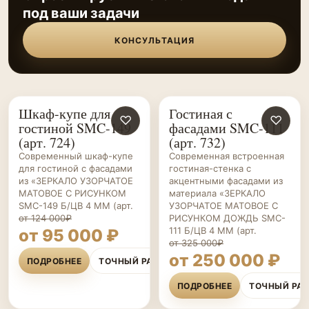
под ваши задачи
КОНСУЛЬТАЦИЯ
Шкаф-купе для
Гостиная с
ГОСТИНЫЕ НА ЗАКАЗ
♡
ГОСТИНЫЕ НА ЗАКАЗ
♡
гостиной SMC-149
фасадами SMC-111
(арт. 724)
(арт. 732)
Современный шкаф-купе
Современная встроенная
для гостиной с фасадами
гостиная-стенка с
из «ЗЕРКАЛО УЗОРЧАТОЕ
акцентными фасадами из
МАТОВОЕ С РИСУНКОМ
материала «ЗЕРКАЛО
SMC-149 Б/ЦВ 4 ММ (арт.
УЗОРЧАТОЕ МАТОВОЕ С
от 124 000₽
РИСУНКОМ ДОЖДЬ SMC-
111 Б/ЦВ 4 ММ (арт.
от 95 000 ₽
от 325 000₽
от 250 000 ₽
ПОДРОБНЕЕ
ТОЧНЫЙ РАСЧЁТ
ПОДРОБНЕЕ
ТОЧНЫЙ РА