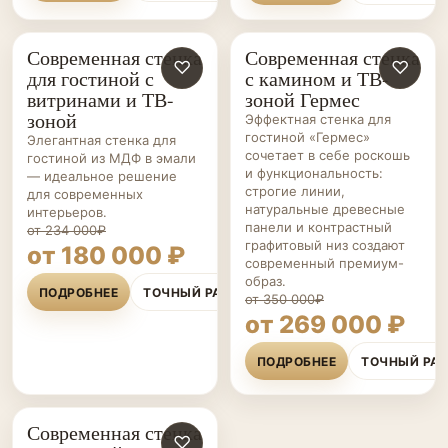
Современная стенка
Современная стенка
ГОСТИНЫЕ НА ЗАКАЗ
♡
ГОСТИНЫЕ НА ЗАКАЗ
♡
для гостиной с
с камином и ТВ-
витринами и ТВ-
зоной Гермес
зоной
Эффектная стенка для
гостиной «Гермес»
Элегантная стенка для
сочетает в себе роскошь
гостиной из МДФ в эмали
и функциональность:
— идеальное решение
строгие линии,
для современных
натуральные древесные
интерьеров.
панели и контрастный
от 234 000₽
графитовый низ создают
от 180 000 ₽
современный премиум-
образ.
ПОДРОБНЕЕ
ТОЧНЫЙ РАСЧЁТ
от 350 000₽
от 269 000 ₽
ПОДРОБНЕЕ
ТОЧНЫЙ РА
Современная стенка
ГОСТИНЫЕ НА ЗАКАЗ
♡