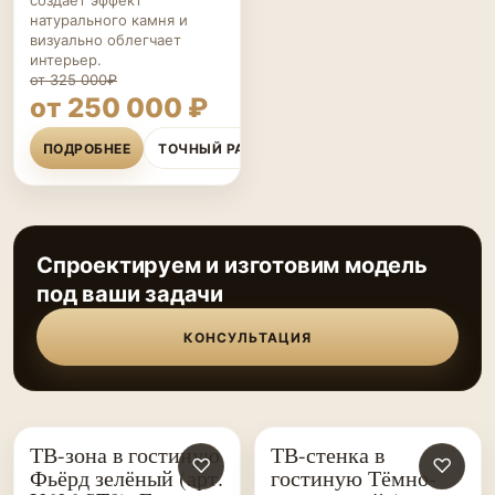
создаёт эффект
натурального камня и
визуально облегчает
интерьер.
от 325 000₽
от 250 000 ₽
ПОДРОБНЕЕ
ТОЧНЫЙ РАСЧЁТ
Спроектируем и изготовим модель
под ваши задачи
КОНСУЛЬТАЦИЯ
ТВ-зона в гостиную
ТВ-стенка в
ГОСТИНЫЕ НА ЗАКАЗ
♡
ГОСТИНЫЕ НА ЗАКАЗ
♡
Фьёрд зелёный (арт.
гостиную Тёмно-