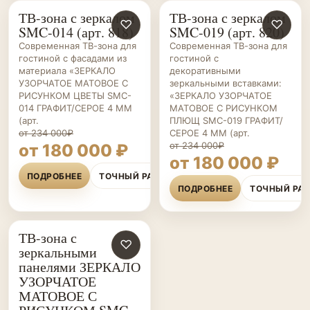
ТВ-зона с зеркалом
ТВ-зона с зеркалом
ГОСТИНЫЕ НА ЗАКАЗ
♡
ГОСТИНЫЕ НА ЗАКАЗ
♡
SMC-014 (арт. 818)
SMC-019 (арт. 820)
Современная ТВ-зона для
Современная ТВ-зона для
гостиной с фасадами из
гостиной с
материала «ЗЕРКАЛО
декоративными
УЗОРЧАТОЕ МАТОВОЕ С
зеркальными вставками:
РИСУНКОМ ЦВЕТЫ SMC-
«ЗЕРКАЛО УЗОРЧАТОЕ
014 ГРАФИТ/СЕРОЕ 4 ММ
МАТОВОЕ С РИСУНКОМ
(арт.
ПЛЮЩ SMC-019 ГРАФИТ/
от 234 000₽
СЕРОЕ 4 ММ (арт.
от 234 000₽
от 180 000 ₽
от 180 000 ₽
ПОДРОБНЕЕ
ТОЧНЫЙ РАСЧЁТ
ПОДРОБНЕЕ
ТОЧНЫЙ РА
ТВ-зона с
ГОСТИНЫЕ НА ЗАКАЗ
♡
зеркальными
панелями ЗЕРКАЛО
УЗОРЧАТОЕ
МАТОВОЕ С