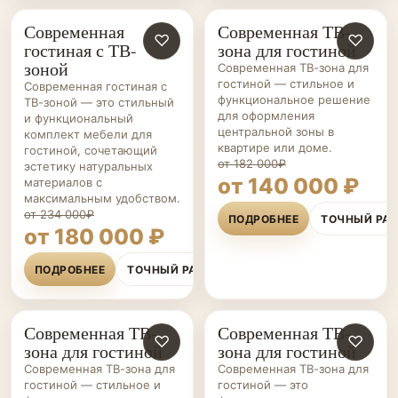
Современная
Современная ТВ-
ГОСТИНЫЕ НА ЗАКАЗ
♡
ГОСТИНЫЕ НА ЗАКАЗ
♡
гостиная с ТВ-
зона для гостиной
зоной
Современная ТВ-зона для
гостиной — стильное и
Современная гостиная с
функциональное решение
ТВ-зоной — это стильный
для оформления
и функциональный
центральной зоны в
комплект мебели для
квартире или доме.
гостиной, сочетающий
от 182 000₽
эстетику натуральных
от 140 000 ₽
материалов с
максимальным удобством.
от 234 000₽
ПОДРОБНЕЕ
ТОЧНЫЙ РА
от 180 000 ₽
ПОДРОБНЕЕ
ТОЧНЫЙ РАСЧЁТ
Современная ТВ-
Современная ТВ-
ГОСТИНЫЕ НА ЗАКАЗ
♡
ГОСТИНЫЕ НА ЗАКАЗ
♡
зона для гостиной
зона для гостиной
Современная ТВ-зона для
Современная ТВ-зона для
гостиной — стильное и
гостиной — это