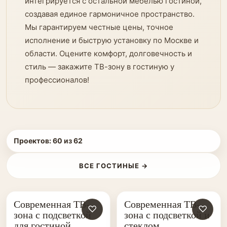
интегрируется с остальной мебелью гостиной,
создавая единое гармоничное пространство.
Мы гарантируем честные цены, точное
исполнение и быструю установку по Москве и
области. Оцените комфорт, долговечность и
стиль — закажите ТВ-зону в гостиную у
профессионалов!
Проектов:
60
из
62
ВСЕ ГОСТИНЫЕ →
Современная ТВ-
Современная ТВ-
♡
♡
зона с подсветкой
зона с подсветкой и
для гостиной
стеклом