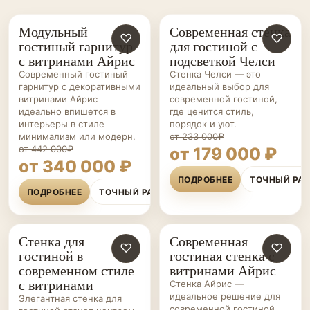
Модульный
Современная стенка
ГОСТИНЫЕ НА ЗАКАЗ
♡
ГОСТИНЫЕ НА ЗАКАЗ
♡
гостиный гарнитур
для гостиной с
с витринами Айрис
подсветкой Челси
Современный гостиный
Стенка Челси — это
гарнитур с декоративными
идеальный выбор для
витринами Айрис
современной гостиной,
идеально впишется в
где ценится стиль,
интерьеры в стиле
порядок и уют.
минимализм или модерн.
от 233 000₽
от 442 000₽
от 179 000 ₽
от 340 000 ₽
ПОДРОБНЕЕ
ТОЧНЫЙ РА
ПОДРОБНЕЕ
ТОЧНЫЙ РАСЧЁТ
Стенка для
Современная
ГОСТИНЫЕ НА ЗАКАЗ
♡
ГОСТИНЫЕ НА ЗАКАЗ
♡
гостиной в
гостиная стенка с
современном стиле
витринами Айрис
с витринами
Стенка Айрис —
идеальное решение для
Элегантная стенка для
современной гостиной.