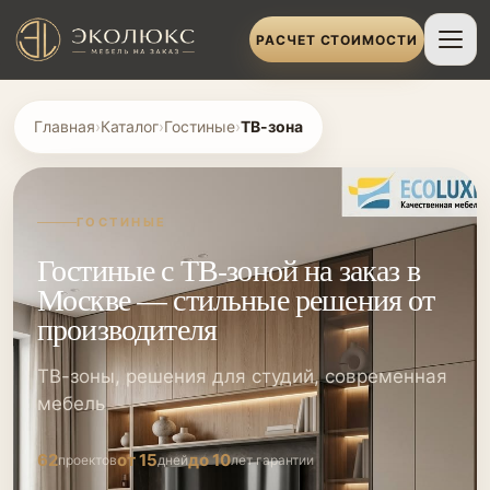
РАСЧЕТ СТОИМОСТИ
Главная
›
Каталог
›
Гостиные
›
ТВ-зона
ГОСТИНЫЕ
Гостиные с ТВ-зоной на заказ в
Москве — стильные решения от
производителя
ТВ-зоны, решения для студий, современная
мебель
62
от 15
до 10
проектов
дней
лет гарантии