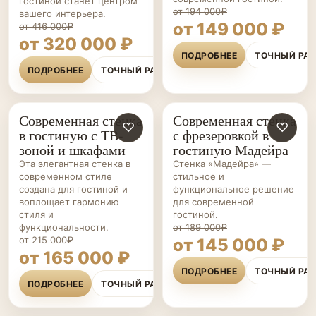
гостиной станет центром
от 194 000₽
вашего интерьера.
от 149 000 ₽
от 416 000₽
от 320 000 ₽
ПОДРОБНЕЕ
ТОЧНЫЙ РА
ПОДРОБНЕЕ
ТОЧНЫЙ РАСЧЁТ
Современная стенка
Современная стенка
ГОСТИНЫЕ НА ЗАКАЗ
♡
ГОСТИНЫЕ НА ЗАКАЗ
♡
в гостиную с ТВ-
с фрезеровкой в
зоной и шкафами
гостиную Мадейра
Эта элегантная стенка в
Стенка «Мадейра» —
современном стиле
стильное и
создана для гостиной и
функциональное решение
воплощает гармонию
для современной
стиля и
гостиной.
функциональности.
от 189 000₽
от 215 000₽
от 145 000 ₽
от 165 000 ₽
ПОДРОБНЕЕ
ТОЧНЫЙ РА
ПОДРОБНЕЕ
ТОЧНЫЙ РАСЧЁТ