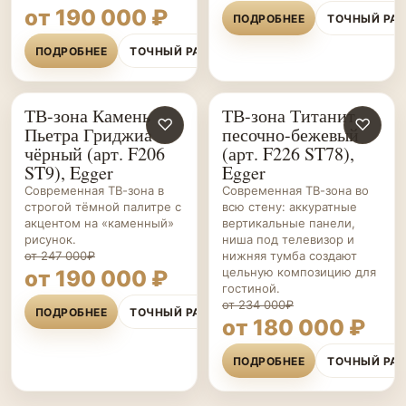
от 190 000 ₽
ПОДРОБНЕЕ
ТОЧНЫЙ РА
ПОДРОБНЕЕ
ТОЧНЫЙ РАСЧЁТ
ТВ-зона Камень
ТВ-зона Титанит
ГОСТИНЫЕ НА ЗАКАЗ
♡
ГОСТИНЫЕ НА ЗАКАЗ
♡
Пьетра Гриджиа
песочно-бежевый
чёрный (арт. F206
(арт. F226 ST78),
ST9), Egger
Egger
Современная ТВ-зона в
Современная ТВ-зона во
строгой тёмной палитре с
всю стену: аккуратные
акцентом на «каменный»
вертикальные панели,
рисунок.
ниша под телевизор и
от 247 000₽
нижняя тумба создают
цельную композицию для
от 190 000 ₽
гостиной.
от 234 000₽
ПОДРОБНЕЕ
ТОЧНЫЙ РАСЧЁТ
от 180 000 ₽
ПОДРОБНЕЕ
ТОЧНЫЙ РА