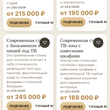
и элегантность.
студий.
от 254 000₽
от 280 000₽
от 195 000 ₽
от 215 000 ₽
ПОДРОБНЕЕ
ТОЧНЫЙ РА
ПОДРОБНЕЕ
ТОЧНЫЙ РАСЧЁТ
Современная стенка
Современная стенка
ГОСТИНЫЕ НА ЗАКАЗ
♡
ГОСТИНЫЕ НА ЗАКАЗ
♡
с биокамином и
ТВ-зона с
нишей под ТВ
навесными
шкафами
Эта премиальная стенка
для гостиной сочетает в
Элегантная стенка для
себе утонченность
гостиной с верхними
мраморной текстуры
навесными шкафами и
панелей, вместительный
вместительной ТВ-тумбой
шкаф со стеклянными
— идеальное решение
фасадами и стильный
для современного
биокамин.
интерьера.
от 319 000₽
от 220 000₽
от 245 000 ₽
от 169 000 ₽
ПОДРОБНЕЕ
ТОЧНЫЙ РАСЧЁТ
ПОДРОБНЕЕ
ТОЧНЫЙ РА