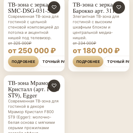
ТВ-зона с зеркалом
ТВ-зона с зеркалом
ГОСТИНЫЕ НА ЗАКАЗ
♡
ГОСТИНЫЕ НА ЗАКАЗ
♡
SMC-DSG-031-S
Барокко арт. 311
Современная ТВ-зона для
Элегантная ТВ-зона для
гостиной с цельной
гостиной с высоким
стеновой композицией до
шкафным блоком и
потолка и акцентной
центральной медиа-
нишей под телевизор.
нишей.
от 325 000₽
от 234 000₽
от 250 000 ₽
от 180 000 ₽
ПОДРОБНЕЕ
ТОЧНЫЙ РАСЧЁТ
ПОДРОБНЕЕ
ТОЧНЫЙ РА
ТВ-зона Мрамор
ГОСТИНЫЕ НА ЗАКАЗ
♡
Кристалл (арт. F800
ST9), Egger
Современная ТВ-зона для
гостиной в декоре
Мрамор Кристалл F800
ST9 (Egger): молочно-
белая основа с мягкими
серыми прожилками