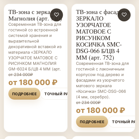
ТВ-зона с зеркалом
ТВ-зона с фасадами
ГОСТИНЫЕ НА ЗАКАЗ
♡
ГОСТИНЫЕ НА ЗАКАЗ
♡
Магнолия (арт. 740)
ЗЕРКАЛО
УЗОРЧАТОЕ
Современная ТВ-зона для
МАТОВОЕ С
гостиной со встроенной
системой хранения и
РИСУНКОМ
выразительной
КОСИЧКА SMC-
декоративной вставкой из
DSG-066 Б/ЦВ 4
материала «ЗЕРКАЛО
ММ (арт. 752)
УЗОРЧАТОЕ МАТОВОЕ С
РИСУНКОМ МАГНОЛИЯ
Современная ТВ-зона для
GM-6024 Б/ЦВ 4 ММ (арт.
гостиной с лаконичным
от 234 000₽
корпусом под дерево и
фасадами из узорчатого
от 180 000 ₽
матового зеркала
«Косичка» SMC-DSG-066
ПОДРОБНЕЕ
ТОЧНЫЙ РАСЧЁТ
(4 мм, серебро).
от 234 000₽
от 180 000 ₽
ПОДРОБНЕЕ
ТОЧНЫЙ РА