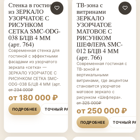
Стенка в гостиную
ТВ-зона с
ГОСТИНЫЕ НА ЗАКАЗ
♡
ГОСТИНЫЕ НА ЗАКАЗ
♡
из ЗЕРКАЛО
витринами
УЗОРЧАТОЕ С
ЗЕРКАЛО
РИСУНКОМ
УЗОРЧАТОЕ
СЕТКА SMC-ODG-
МАТОВОЕ С
038 Б/ЦВ 4 ММ
РИСУНКОМ
(арт. 764)
ШЕФЛЕРА SMC-
012 Б/ЦВ 4 ММ
Современная стенка для
(арт. 766)
гостиной с эффектными
фасадами из узорчатого
Современная гостиная с
зеркала «сетка» —
ТВ-зоной и
ЗЕРКАЛО УЗОРЧАТОЕ С
вертикальными
РИСУНКОМ СЕТКА SMC-
витринами, где акцентом
ODG-038 Б/ЦВ 4 ММ (арт.
становится узорчатое
от 234 000₽
матовое зеркало с
от 180 000 ₽
рисунком «Шефлера».
от 325 000₽
от 250 000 ₽
ПОДРОБНЕЕ
ТОЧНЫЙ РАСЧЁТ
ПОДРОБНЕЕ
ТОЧНЫЙ РА