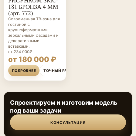
РИСУНКОМ SMC-
181 БРОНЗА 4 ММ
(арт. 772)
Современная ТВ-зона для
гостиной с
крупноформатными
зеркальными фасадами и
декоративными
вставками.
от 234 000₽
от 180 000 ₽
ПОДРОБНЕЕ
ТОЧНЫЙ РАСЧЁТ
Спроектируем и изготовим модель
под ваши задачи
КОНСУЛЬТАЦИЯ