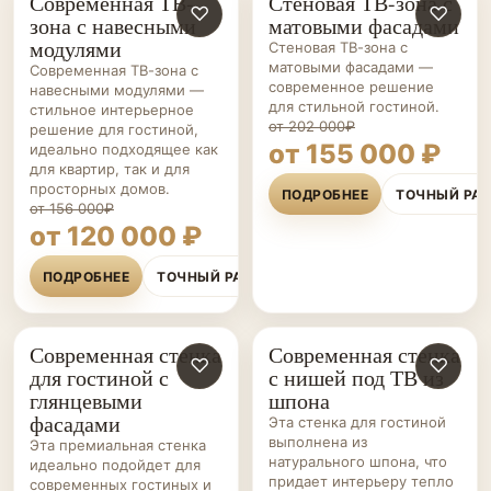
Современная ТВ-
Стеновая ТВ-зона с
ГОСТИНЫЕ НА ЗАКАЗ
♡
ГОСТИНЫЕ НА ЗАКАЗ
♡
зона с навесными
матовыми фасадами
модулями
Стеновая ТВ-зона с
матовыми фасадами —
Современная ТВ-зона с
современное решение
навесными модулями —
для стильной гостиной.
стильное интерьерное
от 202 000₽
решение для гостиной,
от 155 000 ₽
идеально подходящее как
для квартир, так и для
просторных домов.
ПОДРОБНЕЕ
ТОЧНЫЙ РА
от 156 000₽
от 120 000 ₽
ПОДРОБНЕЕ
ТОЧНЫЙ РАСЧЁТ
Современная стенка
Современная стенка
ГОСТИНЫЕ НА ЗАКАЗ
♡
ГОСТИНЫЕ НА ЗАКАЗ
♡
для гостиной с
с нишей под ТВ из
глянцевыми
шпона
фасадами
Эта стенка для гостиной
выполнена из
Эта премиальная стенка
натурального шпона, что
идеально подойдет для
придает интерьеру тепло
современных гостиных и