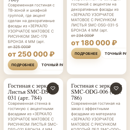
гостиной с акцентом на
Современная гостиная с
декоративные фасады из
ТВ-зоной и шкафной
«ЗЕРКАЛО УЗОРЧАТОЕ
группой, где акцент
МАТОВОЕ С РИСУНКОМ
сделан на декоративные
ЛИСТЬЯ SMC-DSG-031-S
фасады из «ЗЕРКАЛО
БРОНЗА 4 ММ (арт.
УЗОРЧАТОЕ МАТОВОЕ С
от 234 000₽
РИСУНКОМ SMC-179
от 180 000 ₽
БРОНЗА 4 ММ (арт.
от 325 000₽
от 250 000 ₽
ПОДРОБНЕЕ
ТОЧНЫЙ РА
ПОДРОБНЕЕ
ТОЧНЫЙ РАСЧЁТ
Гостиная с зеркалом
Гостиная с зеркалом
ГОСТИНЫЕ НА ЗАКАЗ
♡
ГОСТИНЫЕ НА ЗАКАЗ
♡
Листья SMC-DSG-
SMC-ODG-006 (арт.
031 (арт. 784)
786)
Современная стенка в
Современная гостиная на
гостиную с акцентными
заказ с эффектными
фасадами из «ЗЕРКАЛО
фасадами из материала
УЗОРЧАТОЕ МАТОВОЕ С
«ЗЕРКАЛО УЗОРЧАТОЕ
РИСУНКОМ ЛИСТЬЯ SMC-
МАТОВОЕ С РИСУНКОМ
DSG-031 БРОНЗА 4 ММ
КОЛОТЫЙ ЛЕД SMC-ODG-