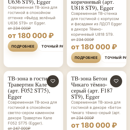
U636 ST9), Egger
коричневый (арт.
U818 ST9), Egger
Современная ТВ-зона для
гостиной в спокойном
Современная ТВ-стенка
оттенке «Фьёрд зелёный
для гостиной с корпусом
U636 ST9» от Egger.
и фасадами из ЛДСП Egger
от 234 000₽
в декоре Тёмно-
от 180 000 ₽
коричневый U818 ST9.
от 234 000₽
от 180 000 ₽
ПОДРОБНЕЕ
ТОЧНЫЙ РАСЧЁТ
ПОДРОБНЕЕ
ТОЧНЫЙ РА
ТВ-зона в гостиную
ТВ-зона Бетон
ГОСТИНЫЕ НА ЗАКАЗ
♡
ГОСТИНЫЕ НА ЗАКАЗ
♡
Травертин Кале
Чикаго тёмно-
(арт. F052 ST75),
серый (арт. F187
Egger
ST9), Egger
Современная ТВ‑зона для
Современная ТВ-зона для
гостиной в спокойном
гостиной в декоре «Бетон
светло‑сером каменном
Чикаго тёмно-серый (арт.
декоре Травертин Кале
от 234 000₽
F052 ST75 (Egger).
от 180 000 ₽
от 247 000₽