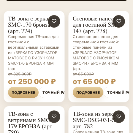
ТВ-зона с зеркалом
Стеновые панели
ГОСТИНЫЕ НА ЗАКАЗ
♡
ГОСТИНЫЕ НА ЗАКАЗ
♡
SMC-170 бронза
для гостиной SMC-
(арт. 774)
147 (арт. 778)
Современная ТВ-зона для
Стильное решение для
гостиной с
современной гостиной:
вертикальными вставками
стеновые панели из
из «ЗЕРКАЛО УЗОРЧАТОЕ
«ЗЕРКАЛО УЗОРЧАТОЕ
МАТОВОЕ С РИСУНКОМ
МАТОВОЕ С РИСУНКОМ
SMC-170 БРОНЗА 4 ММ
SMC-147 БРОНЗА 4 ММ
(арт.
(арт.
от 325 000₽
от 85 000₽
от 250 000 ₽
от 65 000 ₽
ПОДРОБНЕЕ
ТОЧНЫЙ РАСЧЁТ
ПОДРОБНЕЕ
ТОЧНЫЙ РА
ТВ-зона с
ТВ-зона из зеркала
ГОСТИНЫЕ НА ЗАКАЗ
♡
ГОСТИНЫЕ НА ЗАКАЗ
♡
витринами SMC-
SMC-DSG-031-S
179 БРОНЗА (арт.
арт. 782
780)
Современная ТВ-зона для