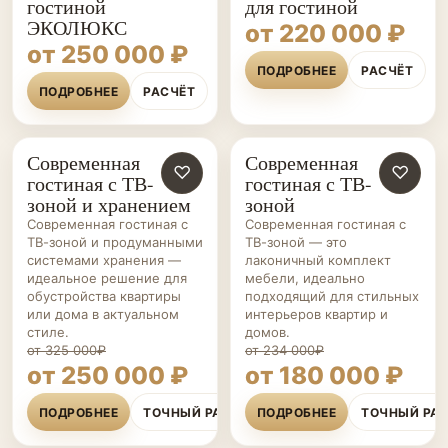
гостиной
для гостиной
ЭКОЛЮКС
от 220 000 ₽
от 250 000 ₽
ПОДРОБНЕЕ
РАСЧЁТ
ПОДРОБНЕЕ
РАСЧЁТ
Современная
Современная
ГОСТИНЫЕ НА ЗАКАЗ
♡
ГОСТИНЫЕ НА ЗАКАЗ
♡
гостиная с ТВ-
гостиная с ТВ-
зоной и хранением
зоной
Современная гостиная с
Современная гостиная с
ТВ-зоной и продуманными
ТВ-зоной — это
системами хранения —
лаконичный комплект
идеальное решение для
мебели, идеально
обустройства квартиры
подходящий для стильных
или дома в актуальном
интерьеров квартир и
стиле.
домов.
от 325 000₽
от 234 000₽
от 250 000 ₽
от 180 000 ₽
ПОДРОБНЕЕ
ТОЧНЫЙ РАСЧЁТ
ПОДРОБНЕЕ
ТОЧНЫЙ РА