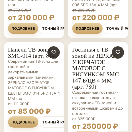
(арт.
006 БРОНЗА 4 ММ (арт.
от 273 000₽
от 286 000₽
от 210 000 ₽
от 220 000 ₽
ПОДРОБНЕЕ
ТОЧНЫЙ РАСЧЁТ
ПОДРОБНЕЕ
ТОЧНЫЙ РА
Панели ТВ-зоны
Гостиная с ТВ-
ГОСТИНЫЕ НА ЗАКАЗ
♡
ГОСТИНЫЕ НА ЗАКАЗ
♡
SMC-014 (арт. 814)
зоной из ЗЕРКАЛО
УЗОРЧАТОЕ
Современная ТВ-зона для
МАТОВОЕ С
гостиной с
декоративными
РИСУНКОМ SMC-
зеркальными панелями:
147 Б/ЦВ 4 ММ
ЗЕРКАЛО УЗОРЧАТОЕ
(арт. 780)
МАТОВОЕ С РИСУНКОМ
Современная гостиная-
ЦВЕТЫ SMC-014 БРОНЗА 4
стенка во всю стену с
ММ (арт.
аккуратной ТВ-зоной и
от 111 000₽
встроенными шкафами до
от 85 000 ₽
потолка.
от 325 000₽
ПОДРОБНЕЕ
ТОЧНЫЙ РАСЧЁТ
от 250000 ₽