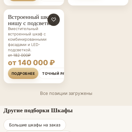
Встроенный шкаф в
ШКАФЫ НА ЗАКАЗ
♡
нишу с подсветкой
Вместительный
встроенный шкаф с
комбинированными
фасадами и LED-
подсветкой.
от 182 000₽
от 140 000 ₽
ПОДРОБНЕЕ
ТОЧНЫЙ РАСЧЁТ
Все позиции загружены
Другие подборки Шкафы
Большие шкафы на заказ