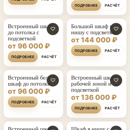
ПОДРОБНЕЕ
РАСЧЁТ
Встроенный шкаф
Большой шкаф в
♡
♡
до потолка с
нишу с подсветкой
подсветкой
от 144 000 ₽
от 96 000 ₽
ПОДРОБНЕЕ
РАСЧЁТ
ПОДРОБНЕЕ
РАСЧЁТ
Встроенный белый
Встроенный шкаф с
♡
♡
шкаф до потолка
рабочей зоной и
подсветкой
от 96 000 ₽
от 136 000 ₽
ПОДРОБНЕЕ
РАСЧЁТ
ПОДРОБНЕЕ
РАСЧЁТ
Встроенный шкаф с
Шкаф в нишу с