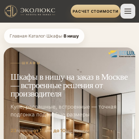
РАСЧЕТ СТОИМОСТИ
Главная
›
Каталог
›
Шкафы
›
В нишу
ШКАФЫ
Шкафы в нишу на заказ в Москве
— встроенные решения от
производителя
Купе, распашные, встроенные — точная
подгонка под любые размеры
23
от 15
до 10
проектов
дней
лет гарантии