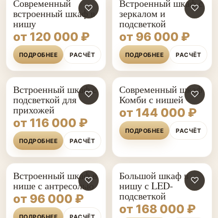
Современный
Встроенный шкаф с
♡
♡
встроенный шкаф в
зеркалом и
нишу
подсветкой
от 120 000 ₽
от 96 000 ₽
ПОДРОБНЕЕ
РАСЧЁТ
ПОДРОБНЕЕ
РАСЧЁТ
Встроенный шкаф с
Современный шкаф
♡
♡
подсветкой для
Комби с нишей
прихожей
от 144 000 ₽
от 116 000 ₽
ПОДРОБНЕЕ
РАСЧЁТ
ПОДРОБНЕЕ
РАСЧЁТ
Встроенный шкаф в
Большой шкаф в
♡
♡
нише с антресолью
нишу с LED-
подсветкой
от 96 000 ₽
от 168 000 ₽
ПОДРОБНЕЕ
РАСЧЁТ