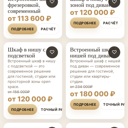
♡
♡
фрезеровкой,
зоной под диван
современный
от 120 000 ₽
от 113 600 ₽
ПОДРОБНЕЕ
РАСЧЁТ
ПОДРОБНЕЕ
РАСЧЁТ
Шкаф в нишу с
Встроенный шкаф с
ШКАФЫ НА ЗАКАЗ
♡
ШКАФЫ НА ЗАКАЗ
♡
подсветкой
нишей под диван
Встроенный шкаф в нишу
Встроенный шкаф с нишей
с подсветкой — это
под диван — современное
современное решение
решение для гостиной,
для гостиной, студии или
студии или квартиры-
просторной зоны open
студии.
space.
от 234 000₽
от 156 000₽
от 180 000 ₽
от 120 000 ₽
ПОДРОБНЕЕ
ТОЧНЫЙ РА
ПОДРОБНЕЕ
ТОЧНЫЙ РАСЧЁТ