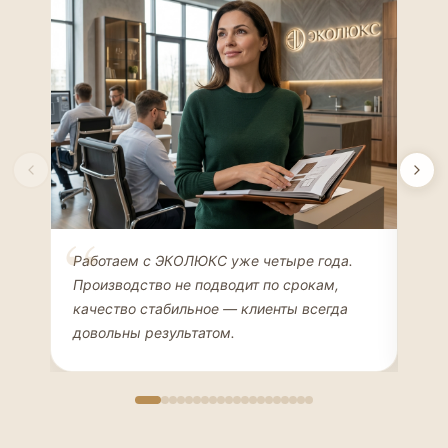
Елена Соколова
Ан
Работаем с ЭКОЛЮКС уже четыре года.
Сде
ДИЗАЙНЕР ИНТЕРЬЕРОВ
ЧАС
Производство не подводит по срокам,
Мен
качество стабильное — клиенты всегда
мон
довольны результатом.
иде