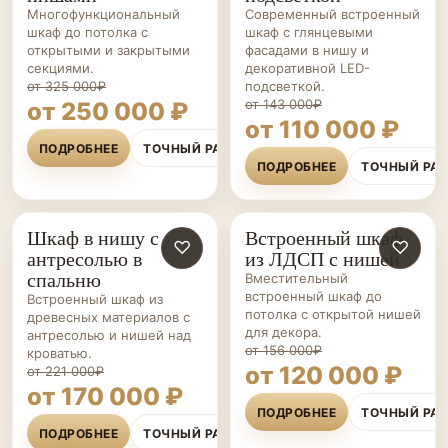
Многофункциональный
Современный встроенный
шкаф до потолка с
шкаф с глянцевыми
открытыми и закрытыми
фасадами в нишу и
секциями.
декоративной LED-
от 325 000₽
подсветкой.
от 143 000₽
от 250 000 ₽
от 110 000 ₽
ПОДРОБНЕЕ
ТОЧНЫЙ РАСЧЁТ
ПОДРОБНЕЕ
ТОЧНЫЙ РА
Шкаф в нишу с
Встроенный шкаф
ШКАФЫ НА ЗАКАЗ
♡
ШКАФЫ НА ЗАКАЗ
♡
антресолью в
из ЛДСП с нишей
спальню
Вместительный
встроенный шкаф до
Встроенный шкаф из
потолка с открытой нишей
древесных материалов с
для декора.
антресолью и нишей над
от 156 000₽
кроватью.
от 120 000 ₽
от 221 000₽
от 170 000 ₽
ПОДРОБНЕЕ
ТОЧНЫЙ РА
ПОДРОБНЕЕ
ТОЧНЫЙ РАСЧЁТ