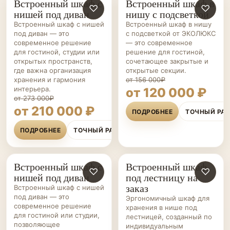
Встроенный шкаф с
Встроенный шкаф в
ШКАФЫ НА ЗАКАЗ
♡
ШКАФЫ НА ЗАКАЗ
♡
нишей под диван
нишу с подсветкой
Встроенный шкаф с нишей
Встроенный шкаф в нишу
под диван — это
с подсветкой от ЭКОЛЮКС
современное решение
— это современное
для гостиной, студии или
решение для гостиной,
открытых пространств,
сочетающее закрытые и
где важна организация
открытые секции.
хранения и гармония
от 156 000₽
интерьера.
от 120 000 ₽
от 273 000₽
от 210 000 ₽
ПОДРОБНЕЕ
ТОЧНЫЙ РА
ПОДРОБНЕЕ
ТОЧНЫЙ РАСЧЁТ
Встроенный шкаф с
Встроенный шкаф
ШКАФЫ НА ЗАКАЗ
♡
ШКАФЫ НА ЗАКАЗ
♡
нишей под диван
под лестницу на
заказ
Встроенный шкаф с нишей
под диван — это
Эргономичный шкаф для
современное решение
хранения в нише под
для гостиной или студии,
лестницей, созданный по
позволяющее
индивидуальным