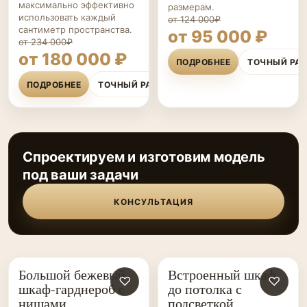
максимально эффективно
размерам.
использовать каждый
от 124 000₽
сантиметр пространства.
от 95 000 ₽
от 234 000₽
от 180 000 ₽
ПОДРОБНЕЕ
ТОЧНЫЙ РА
ПОДРОБНЕЕ
ТОЧНЫЙ РАСЧЁТ
Спроектируем и изготовим модель
под ваши задачи
КОНСУЛЬТАЦИЯ
Большой бежевый
Встроенный шкаф
ШКАФЫ НА ЗАКАЗ
♡
ШКАФЫ НА ЗАКАЗ
♡
шкаф-гарднероб с
до потолка с
нишами
подсветкой