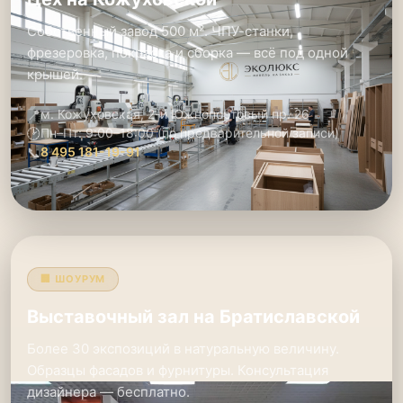
Собственный завод 500 м². ЧПУ-станки,
фрезеровка, покраска и сборка — всё под одной
крышей.
📍
м. Кожуховская, 2-й Южнопортовый пр. 26
🕑
Пн–Пт: 9:00–18:00 (по предварительной записи)
📞
8 495 181-19-91
🏢 ШОУРУМ
Выставочный зал на Братиславской
Более 30 экспозиций в натуральную величину.
Образцы фасадов и фурнитуры. Консультация
дизайнера — бесплатно.