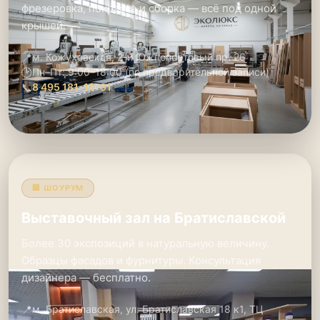
фрезеровка, покраска и сборка — всё под одной
крышей.
📍
м. Кожуховская, 2-й Южнопортовый пр. 26
🕑
Пн–Пт: 9:00–18:00 (по предварительной записи)
📞
8 495 181-19-91
🏢 ШОУРУМ
Выставочный зал на Братиславской
Более 30 экспозиций в натуральную величину.
Образцы фасадов и фурнитуры. Консультация
дизайнера — бесплатно.
📍
м. Братиславская, ул. Братиславская 18 к1, ТЦ