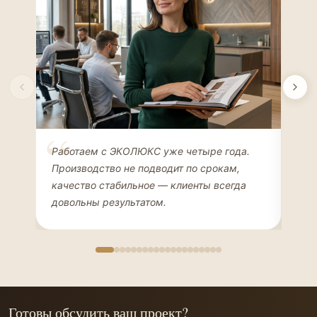
Елена Соколова
Ан
Работаем с ЭКОЛЮКС уже четыре года.
Сде
ДИЗАЙНЕР ИНТЕРЬЕРОВ
ЧАС
Производство не подводит по срокам,
Мен
качество стабильное — клиенты всегда
мон
довольны результатом.
иде
Готовы обсудить ваш проект?