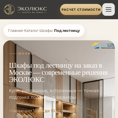
РАСЧЕТ СТОИМОСТИ
Главная
›
Каталог
›
Шкафы
›
Под лестницу
ШКАФЫ
Шкафы под лестницу на заказ в
Москве — современные решения
ЭКОЛЮКС
Купе, распашные, встроенные — точная
подгонка под любые размеры
14
от 15
до 10
проектов
дней
лет гарантии