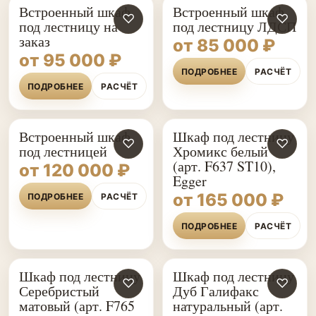
Встроенный шкаф
Встроенный шкаф
♡
♡
под лестницу на
под лестницу ЛДСП
заказ
от 85 000 ₽
от 95 000 ₽
ПОДРОБНЕЕ
РАСЧЁТ
ПОДРОБНЕЕ
РАСЧЁТ
Встроенный шкаф
Шкаф под лестницу
♡
♡
под лестницей
Хромикс белый
(арт. F637 ST10),
от 120 000 ₽
Egger
от 165 000 ₽
ПОДРОБНЕЕ
РАСЧЁТ
ПОДРОБНЕЕ
РАСЧЁТ
Шкаф под лестницу
Шкаф под лестницу
♡
♡
Серебристый
Дуб Галифакс
матовый (арт. F765
натуральный (арт.