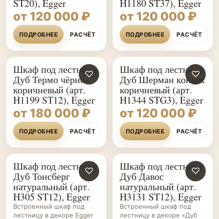
ST20), Egger
H1180 ST37), Egger
от 120 000 ₽
от 120 000 ₽
ПОДРОБНЕЕ
РАСЧЁТ
ПОДРОБНЕЕ
РАСЧЁТ
Шкаф под лестницу
Шкаф под лестницу
♡
♡
Дуб Термо чёрно-
Дуб Шерман коньяк
коричневый (арт.
коричневый (арт.
H1199 ST12), Egger
H1344 STG3), Egger
от 180 000 ₽
от 120 000 ₽
ПОДРОБНЕЕ
РАСЧЁТ
ПОДРОБНЕЕ
РАСЧЁТ
Шкаф под лестницу
Шкаф под лестницу
ШКАФЫ НА ЗАКАЗ
♡
ШКАФЫ НА ЗАКАЗ
♡
Дуб Тонсберг
Дуб Давос
натуральный (арт.
натуральный (арт.
H305 ST12), Egger
H3131 ST12), Egger
Встроенный шкаф под
Встроенный шкаф под
лестницу в декоре Egger
лестницу в декоре «Дуб